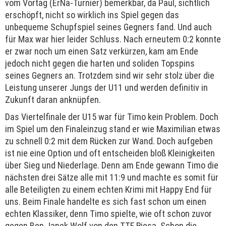
vom Vortag (ErNa-Turnier) bemerkbar, da Paul, sichtlich
erschöpft, nicht so wirklich ins Spiel gegen das
unbequeme Schupfspiel seines Gegners fand. Und auch
für Max war hier leider Schluss. Nach erneutem 0:2 konnte
er zwar noch um einen Satz verkürzen, kam am Ende
jedoch nicht gegen die harten und soliden Topspins
seines Gegners an. Trotzdem sind wir sehr stolz über die
Leistung unserer Jungs der U11 und werden definitiv in
Zukunft daran anknüpfen.
Das Viertelfinale der U15 war für Timo kein Problem. Doch
im Spiel um den Finaleinzug stand er wie Maximilian etwas
zu schnell 0:2 mit dem Rücken zur Wand. Doch aufgeben
ist nie eine Option und oft entscheiden bloß Kleinigkeiten
über Sieg und Niederlage. Denn am Ende gewann Timo die
nächsten drei Sätze alle mit 11:9 und machte es somit für
alle Beteiligten zu einem echten Krimi mit Happy End für
uns. Beim Finale handelte es sich fast schon um einen
echten Klassiker, denn Timo spielte, wie oft schon zuvor
gegen Ben Janek Wolf von den TTF Riesa. Schon die