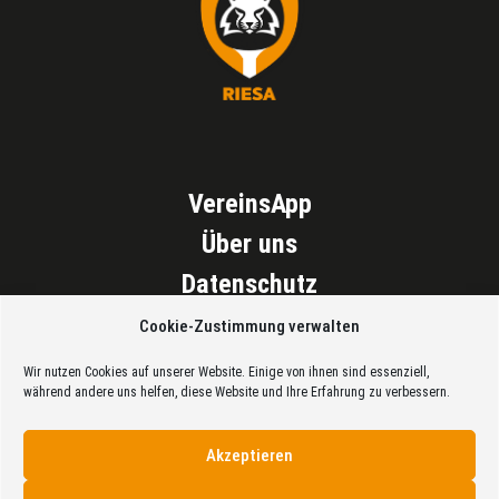
VereinsApp
Über uns
Datenschutz
Impressum
Cookie-Zustimmung verwalten
Cookie Richtlinien (EU)
Wir nutzen Cookies auf unserer Website. Einige von ihnen sind essenziell,
während andere uns helfen, diese Website und Ihre Erfahrung zu verbessern.
Akzeptieren