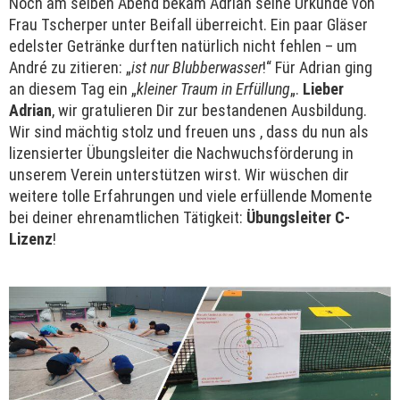
Noch am selben Abend bekam Adrian seine Urkunde von
Frau Tscherper unter Beifall überreicht. Ein paar Gläser
edelster Getränke durften natürlich nicht fehlen – um
André zu zitieren: „
ist nur Blubberwasser
!“ Für Adrian ging
an diesem Tag ein „
kleiner Traum in Erfüllung
„.
Lieber
Adrian
, wir gratulieren Dir zur bestandenen Ausbildung.
Wir sind mächtig stolz und freuen uns , dass du nun als
lizensierter Übungsleiter die Nachwuchsförderung in
unserem Verein unterstützen wirst. Wir wüschen dir
weitere tolle Erfahrungen und viele erfüllende Momente
bei deiner ehrenamtlichen Tätigkeit:
Übungsleiter C-
Lizenz
!