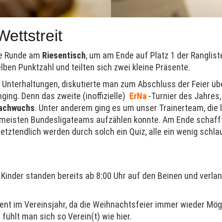
Wettstreit
ere Runde am
Riesentisch
, um am Ende auf Platz 1 der Ranglis
lben Punktzahl und teilten sich zwei kleine Präsente.
nterhaltungen, diskutierte man zum Abschluss der Feier über
ing. Denn das zweite (inoffizielle)
ErNa
-Turnier des Jahres
achwuchs
. Unter anderem ging es um unser Trainerteam, die
meisten Bundesligateams aufzählen konnte. Am Ende schaff
etztendlich werden durch solch ein Quiz, alle ein wenig schla
r Kinder standen bereits ab 8:00 Uhr auf den Beinen und verla
Event im Vereinsjahr, da die Weihnachtsfeier immer wieder Mö
fühlt man sich so Verein(t) wie hier.