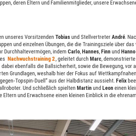
uppen, deren Eltern und Familienmitglieder, unsere Erwachsen
en unseres Vorsitzenden
Tobias
und Stellvertreter
André
. Na
ruppen und einzelnen Übungen, die die Trainingsziele über das
, ihr Durchhaltevermögen, indem
Carlo
,
Hannes
,
Finn
und
Hanno
tes
Nachwuchstraining 2
, geleitet durch
Marc
, demonstrierte
 dabei ebenfalls die Ballsicherheit, sowie die Bewegung, vor 
nierten Grundlagen, weshalb hier der Fokus auf Wettkampfnahe
n-gegen-Topspin-Duell“ aus der Halbdistanz aussieht.
Felix
bee
lroboter. Und schließlich spielten
Martin
und
Leon
einen kle
le Eltern und Erwachsene einen kleinen Einblick in die ehrena