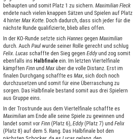
behaupten und somit Platz 1 zu sichern.
Maximilian Fleck
endete nach vielen knappen Sätzen und Spielen auf Platz
4 hinter
Max Kotte
. Doch dadurch, dass sich jeder für die
nächste Runde qualifizierte, blieb alles offen.
In der KO-Runde setzte sich
Hannes
gegen
Maximilian
durch. Auch
Paul
wurde seiner Rolle gerecht und schlug
Felix
.
Lucas
schaffte den Sieg gegen
Eddy
und zog somit
ebenfalls ins
Halbfinale
ein. Im letzten Viertelfinale
kämpften
Finn
und
Max
über die volle Distanz. Erst im
finalen Durchgang schaffte es
Max
, sich doch noch
durchzusetzen und somit für eine Überraschung zu
sorgen. Das Halbfinale bestand somit aus drei Spielern
aus Gruppe eins.
In der Trostrunde aus dem Viertelfinale schaffte es
Maximilian
am Ende alle seine Spiele zu gewinnen und
landet somit vor
Finn
(Platz 6),
Eddy
(Platz 7) und
Felix
(Platz 8) auf dem 5. Rang. Das Halbfinale bot den
nächsten Schocker, da es
Lucas
gelang, den